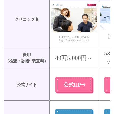
クリニック名
引用
引用元HP：札幌MA矯正歯科
https
https://sapporo-maortho.com/
53
費用
49万5,000円～
（検査・診断+装置料）
7
公式HP
公式サイト