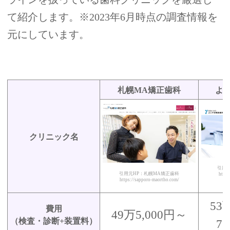
て紹介します。※2023年6月時点の調査情報を
元にしています。
札幌MA矯正歯科
よ
クリニック名
引用
引用元HP：札幌MA矯正歯科
https
https://sapporo-maortho.com/
53
費用
49万5,000円～
（検査・診断+装置料）
7